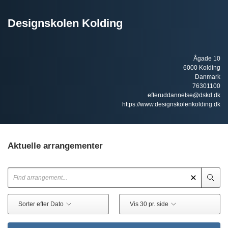
Designskolen Kolding
Ågade 10
6000 Kolding
Danmark
76301100
efteruddannelse@dskd.dk
https://www.designskolenkolding.dk
Aktuelle arrangementer
Sorter efter Dato
Vis 30 pr. side